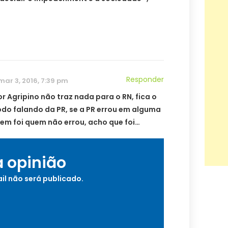
Responder
mar 3, 2016, 7:39 pm
r Agripino não traz nada para o RN, fica o
do falando da PR, se a PR errou em alguma
uem foi quem não errou, acho que foi…
a opinião
il não será publicado.