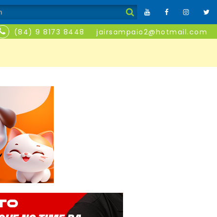
(84) 9 8173 8448
jairsampaio2@hotmail.com