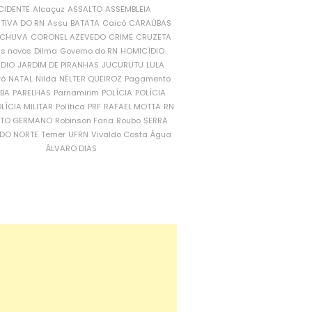
CIDENTE
Alcaçuz
ASSALTO
ASSEMBLEIA
ATIVA DO RN
Assu
BATATA
Caicó
CARAÚBAS
CHUVA
CORONEL AZEVEDO
CRIME
CRUZETA
is novos
Dilma
Governo do RN
HOMICÍDIO
NDIO
JARDIM DE PIRANHAS
JUCURUTU
LULA
ró
NATAL
Nilda
NÉLTER QUEIROZ
Pagamento
ÍBA
PARELHAS
Parnamirim
POLÍCIA
POLÍCIA
LÍCIA MILITAR
Política
PRF
RAFAEL MOTTA
RN
RTO GERMANO
Robinson Faria
Roubo
SERRA
DO NORTE
Temer
UFRN
Vivaldo Costa
Água
ÁLVARO DIAS