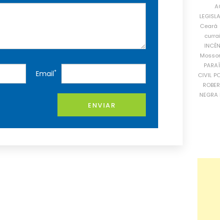
A
LEGISL
Ceará
curra
INCÊ
Mosso
PARA
*
Email
CIVIL
PO
ROBE
NEGRA 
ENVIAR