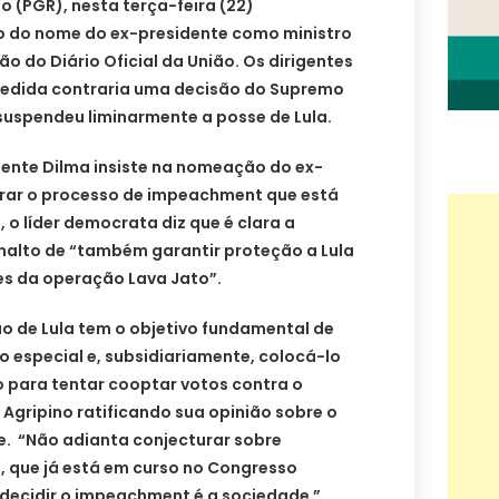
o (PGR), nesta terça-feira (22)
o do nome do ex-presidente como ministro
ão do Diário Oficial da União. Os dirigentes
medida contraria uma decisão do Supremo
 suspendeu liminarmente a posse de Lula.
dente Dilma insiste na nomeação do ex-
rrar o processo de impeachment que está
 o líder democrata diz que é clara a
analto de “também garantir proteção a Lula
es da operação Lava Jato”.
o de Lula tem o objetivo fundamental de
ro especial e, subsidiariamente, colocá-lo
para tentar cooptar votos contra o
Agripino ratificando sua opinião sobre o
. “Não adianta conjecturar sobre
, que já está em curso no Congresso
decidir o impeachment é a sociedade ”,