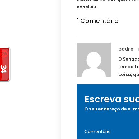
concluiu.
1
Comentário
pedro
O Senado
tempo to
coisa, q
Escreva su
O seu endereço de e-ma
Comentário