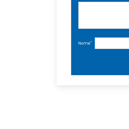
*
Nome