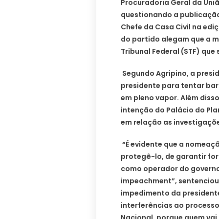
Procuradoria Geral da Uniã
questionando a publicaçã
Chefe da Casa Civil na ediç
do partido alegam que a 
Tribunal Federal (STF) que
Segundo Agripino, a presi
presidente para tentar ba
em pleno vapor. Além disso,
intenção do Palácio do Pl
em relação as investigaçõ
“É evidente que a nomeaçã
protegê-lo, de garantir fo
como operador do governo 
impeachment”, sentenciou 
impedimento da presidente
interferências ao processo
Nacional, porque quem vai 