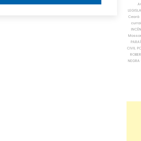
A
LEGISL
Ceará
curra
INCÊ
Mosso
PARA
CIVIL
PO
ROBE
NEGRA 