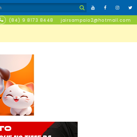
(84) 9 8173 8448
jairsampaio2@hotmail.com