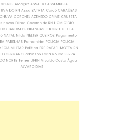
CIDENTE
Alcaçuz
ASSALTO
ASSEMBLEIA
ATIVA DO RN
Assu
BATATA
Caicó
CARAÚBAS
CHUVA
CORONEL AZEVEDO
CRIME
CRUZETA
is novos
Dilma
Governo do RN
HOMICÍDIO
NDIO
JARDIM DE PIRANHAS
JUCURUTU
LULA
ró
NATAL
Nilda
NÉLTER QUEIROZ
Pagamento
ÍBA
PARELHAS
Parnamirim
POLÍCIA
POLÍCIA
LÍCIA MILITAR
Política
PRF
RAFAEL MOTTA
RN
RTO GERMANO
Robinson Faria
Roubo
SERRA
DO NORTE
Temer
UFRN
Vivaldo Costa
Água
ÁLVARO DIAS