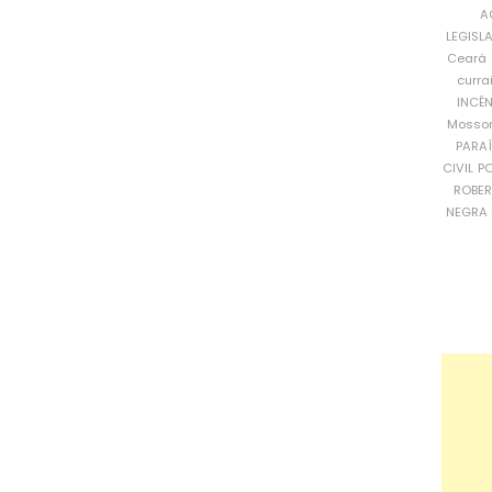
A
LEGISL
Ceará
curra
INCÊ
Mosso
PARA
CIVIL
PO
ROBE
NEGRA 