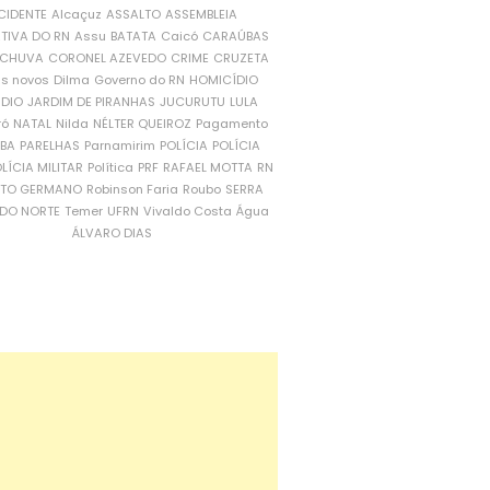
CIDENTE
Alcaçuz
ASSALTO
ASSEMBLEIA
ATIVA DO RN
Assu
BATATA
Caicó
CARAÚBAS
CHUVA
CORONEL AZEVEDO
CRIME
CRUZETA
is novos
Dilma
Governo do RN
HOMICÍDIO
NDIO
JARDIM DE PIRANHAS
JUCURUTU
LULA
ró
NATAL
Nilda
NÉLTER QUEIROZ
Pagamento
ÍBA
PARELHAS
Parnamirim
POLÍCIA
POLÍCIA
LÍCIA MILITAR
Política
PRF
RAFAEL MOTTA
RN
RTO GERMANO
Robinson Faria
Roubo
SERRA
DO NORTE
Temer
UFRN
Vivaldo Costa
Água
ÁLVARO DIAS