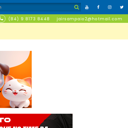
(84) 9 8173 8448
jairsampaio2@hotmail.com