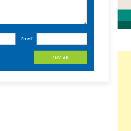
*
Email
ENVIAR