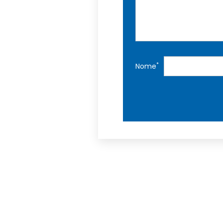
*
Nome