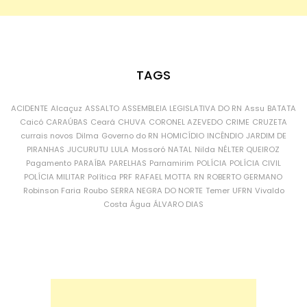
TAGS
ACIDENTE
Alcaçuz
ASSALTO
ASSEMBLEIA LEGISLATIVA DO RN
Assu
BATATA
Caicó
CARAÚBAS
Ceará
CHUVA
CORONEL AZEVEDO
CRIME
CRUZETA
currais novos
Dilma
Governo do RN
HOMICÍDIO
INCÊNDIO
JARDIM DE
PIRANHAS
JUCURUTU
LULA
Mossoró
NATAL
Nilda
NÉLTER QUEIROZ
Pagamento
PARAÍBA
PARELHAS
Parnamirim
POLÍCIA
POLÍCIA CIVIL
POLÍCIA MILITAR
Política
PRF
RAFAEL MOTTA
RN
ROBERTO GERMANO
Robinson Faria
Roubo
SERRA NEGRA DO NORTE
Temer
UFRN
Vivaldo
Costa
Água
ÁLVARO DIAS