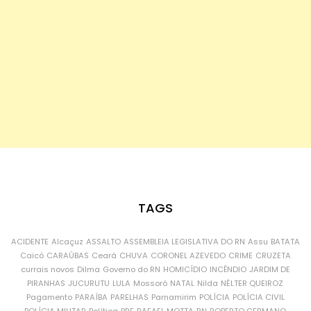
TAGS
ACIDENTE
Alcaçuz
ASSALTO
ASSEMBLEIA LEGISLATIVA DO RN
Assu
BATATA
Caicó
CARAÚBAS
Ceará
CHUVA
CORONEL AZEVEDO
CRIME
CRUZETA
currais novos
Dilma
Governo do RN
HOMICÍDIO
INCÊNDIO
JARDIM DE
PIRANHAS
JUCURUTU
LULA
Mossoró
NATAL
Nilda
NÉLTER QUEIROZ
Pagamento
PARAÍBA
PARELHAS
Parnamirim
POLÍCIA
POLÍCIA CIVIL