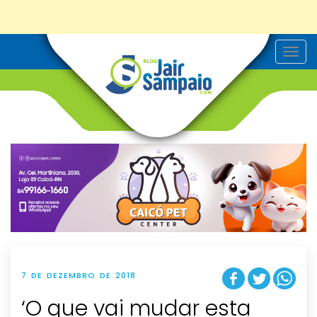
T
o
g
g
l
e
n
a
v
i
g
a
t
i
o
n
7 DE DEZEMBRO DE 2018
‘O que vai mudar esta