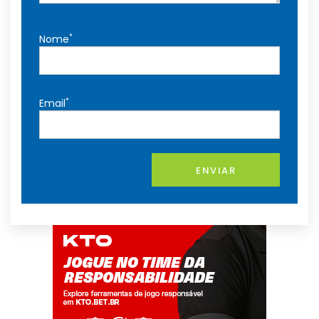
*
Nome
*
Email
ENVIAR