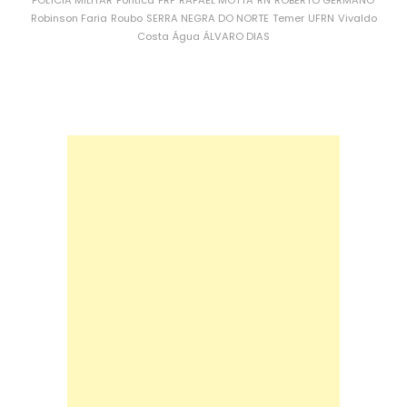
POLÍCIA MILITAR
Política
PRF
RAFAEL MOTTA
RN
ROBERTO GERMANO
Robinson Faria
Roubo
SERRA NEGRA DO NORTE
Temer
UFRN
Vivaldo
Costa
Água
ÁLVARO DIAS