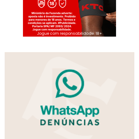
Jogue com responsabilidade. 18+