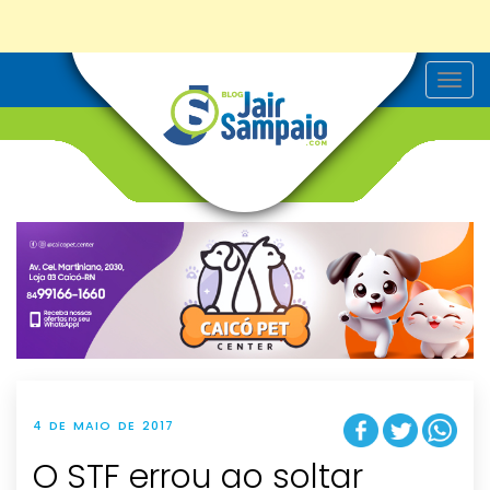
T
o
g
g
l
e
n
a
v
i
g
a
t
i
o
n
4 DE MAIO DE 2017
O STF errou ao soltar