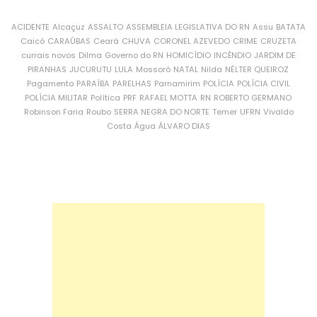
ACIDENTE
Alcaçuz
ASSALTO
ASSEMBLEIA LEGISLATIVA DO RN
Assu
BATATA
Caicó
CARAÚBAS
Ceará
CHUVA
CORONEL AZEVEDO
CRIME
CRUZETA
currais novos
Dilma
Governo do RN
HOMICÍDIO
INCÊNDIO
JARDIM DE
PIRANHAS
JUCURUTU
LULA
Mossoró
NATAL
Nilda
NÉLTER QUEIROZ
Pagamento
PARAÍBA
PARELHAS
Parnamirim
POLÍCIA
POLÍCIA CIVIL
POLÍCIA MILITAR
Política
PRF
RAFAEL MOTTA
RN
ROBERTO GERMANO
Robinson Faria
Roubo
SERRA NEGRA DO NORTE
Temer
UFRN
Vivaldo
Costa
Água
ÁLVARO DIAS