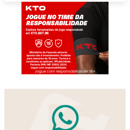
Jogue com responsabilidade. 18+