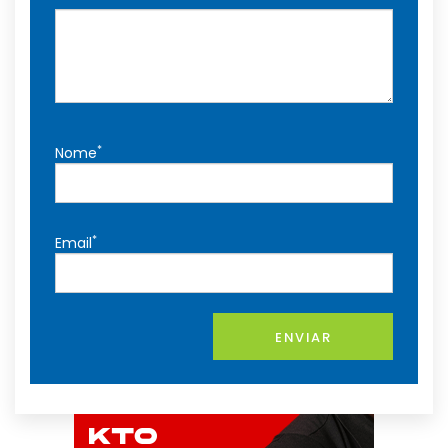
*
Nome
*
Email
ENVIAR