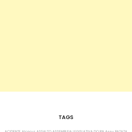
TAGS
ACIDENTE
Alcaçuz
ASSALTO
ASSEMBLEIA LEGISLATIVA DO RN
Assu
BATATA