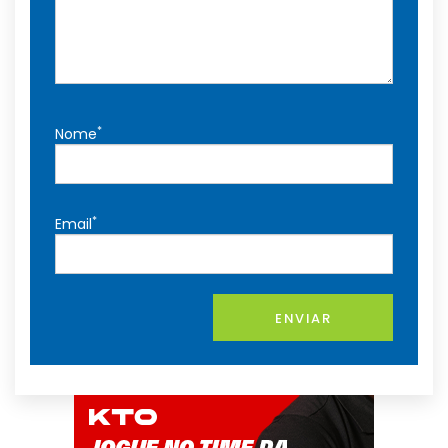
*
Nome
*
Email
ENVIAR