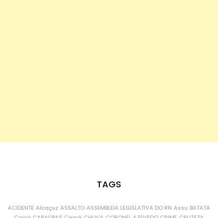
TAGS
ACIDENTE
Alcaçuz
ASSALTO
ASSEMBLEIA LEGISLATIVA DO RN
Assu
BATATA
Caicó
CARAÚBAS
Ceará
CHUVA
CORONEL AZEVEDO
CRIME
CRUZETA