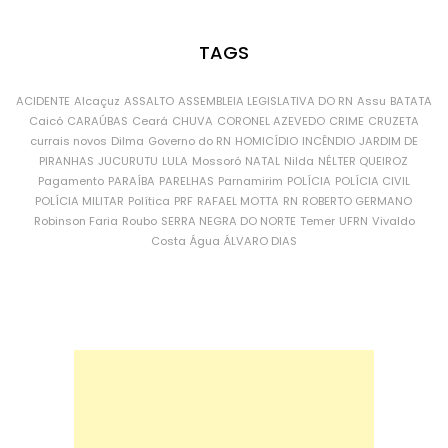
TAGS
ACIDENTE
Alcaçuz
ASSALTO
ASSEMBLEIA LEGISLATIVA DO RN
Assu
BATATA
Caicó
CARAÚBAS
Ceará
CHUVA
CORONEL AZEVEDO
CRIME
CRUZETA
currais novos
Dilma
Governo do RN
HOMICÍDIO
INCÊNDIO
JARDIM DE
PIRANHAS
JUCURUTU
LULA
Mossoró
NATAL
Nilda
NÉLTER QUEIROZ
Pagamento
PARAÍBA
PARELHAS
Parnamirim
POLÍCIA
POLÍCIA CIVIL
POLÍCIA MILITAR
Política
PRF
RAFAEL MOTTA
RN
ROBERTO GERMANO
Robinson Faria
Roubo
SERRA NEGRA DO NORTE
Temer
UFRN
Vivaldo
Costa
Água
ÁLVARO DIAS