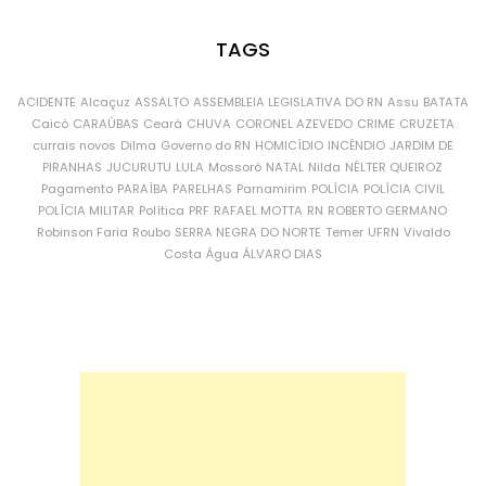
TAGS
ACIDENTE
Alcaçuz
ASSALTO
ASSEMBLEIA LEGISLATIVA DO RN
Assu
BATATA
Caicó
CARAÚBAS
Ceará
CHUVA
CORONEL AZEVEDO
CRIME
CRUZETA
currais novos
Dilma
Governo do RN
HOMICÍDIO
INCÊNDIO
JARDIM DE
PIRANHAS
JUCURUTU
LULA
Mossoró
NATAL
Nilda
NÉLTER QUEIROZ
Pagamento
PARAÍBA
PARELHAS
Parnamirim
POLÍCIA
POLÍCIA CIVIL
POLÍCIA MILITAR
Política
PRF
RAFAEL MOTTA
RN
ROBERTO GERMANO
Robinson Faria
Roubo
SERRA NEGRA DO NORTE
Temer
UFRN
Vivaldo
Costa
Água
ÁLVARO DIAS