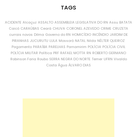
TAGS
ACIDENTE
Alcaçuz
ASSALTO
ASSEMBLEIA LEGISLATIVA DO RN
Assu
BATATA
Caicó
CARAÚBAS
Ceará
CHUVA
CORONEL AZEVEDO
CRIME
CRUZETA
currais novos
Dilma
Governo do RN
HOMICÍDIO
INCÊNDIO
JARDIM DE
PIRANHAS
JUCURUTU
LULA
Mossoró
NATAL
Nilda
NÉLTER QUEIROZ
Pagamento
PARAÍBA
PARELHAS
Parnamirim
POLÍCIA
POLÍCIA CIVIL
POLÍCIA MILITAR
Política
PRF
RAFAEL MOTTA
RN
ROBERTO GERMANO
Robinson Faria
Roubo
SERRA NEGRA DO NORTE
Temer
UFRN
Vivaldo
Costa
Água
ÁLVARO DIAS