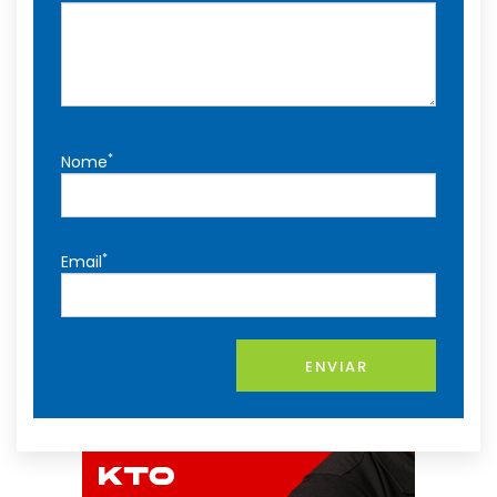
*
Nome
*
Email
ENVIAR