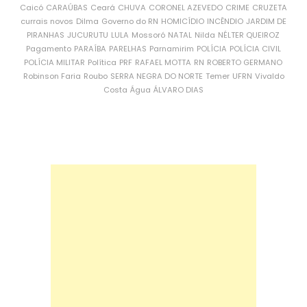
Caicó
CARAÚBAS
Ceará
CHUVA
CORONEL AZEVEDO
CRIME
CRUZETA
currais novos
Dilma
Governo do RN
HOMICÍDIO
INCÊNDIO
JARDIM DE
PIRANHAS
JUCURUTU
LULA
Mossoró
NATAL
Nilda
NÉLTER QUEIROZ
Pagamento
PARAÍBA
PARELHAS
Parnamirim
POLÍCIA
POLÍCIA CIVIL
POLÍCIA MILITAR
Política
PRF
RAFAEL MOTTA
RN
ROBERTO GERMANO
Robinson Faria
Roubo
SERRA NEGRA DO NORTE
Temer
UFRN
Vivaldo
Costa
Água
ÁLVARO DIAS