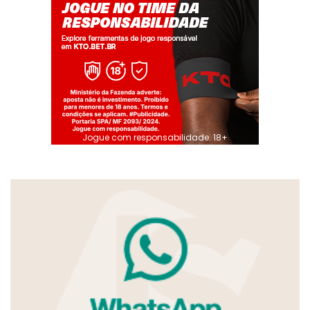
Jogue com responsabilidade. 18+