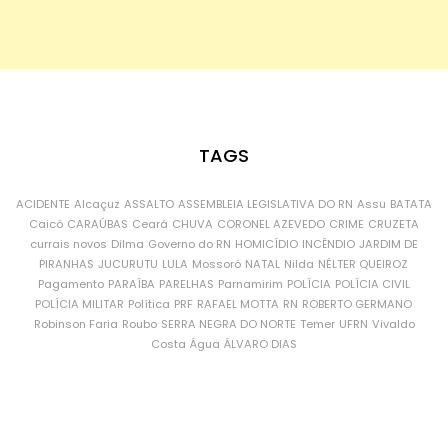
TAGS
ACIDENTE
Alcaçuz
ASSALTO
ASSEMBLEIA LEGISLATIVA DO RN
Assu
BATATA
Caicó
CARAÚBAS
Ceará
CHUVA
CORONEL AZEVEDO
CRIME
CRUZETA
currais novos
Dilma
Governo do RN
HOMICÍDIO
INCÊNDIO
JARDIM DE
PIRANHAS
JUCURUTU
LULA
Mossoró
NATAL
Nilda
NÉLTER QUEIROZ
Pagamento
PARAÍBA
PARELHAS
Parnamirim
POLÍCIA
POLÍCIA CIVIL
POLÍCIA MILITAR
Política
PRF
RAFAEL MOTTA
RN
ROBERTO GERMANO
Robinson Faria
Roubo
SERRA NEGRA DO NORTE
Temer
UFRN
Vivaldo
Costa
Água
ÁLVARO DIAS