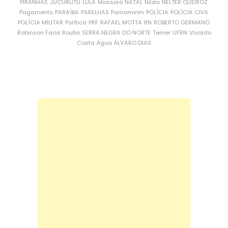
PIRANHAS
JUCURUTU
LULA
Mossoró
NATAL
Nilda
NÉLTER QUEIROZ
Pagamento
PARAÍBA
PARELHAS
Parnamirim
POLÍCIA
POLÍCIA CIVIL
POLÍCIA MILITAR
Política
PRF
RAFAEL MOTTA
RN
ROBERTO GERMANO
Robinson Faria
Roubo
SERRA NEGRA DO NORTE
Temer
UFRN
Vivaldo
Costa
Água
ÁLVARO DIAS