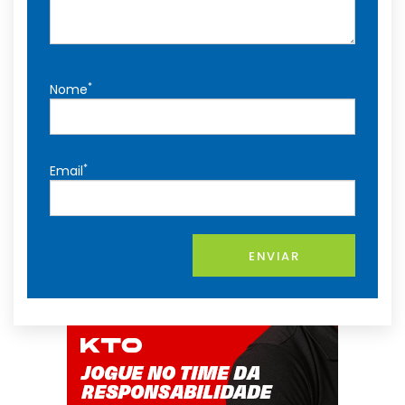
*
Nome
*
Email
ENVIAR