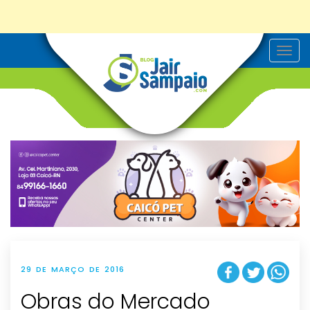
T
o
g
g
l
e
n
a
v
i
g
a
t
i
o
n
29 DE MARÇO DE 2016
Obras do Mercado