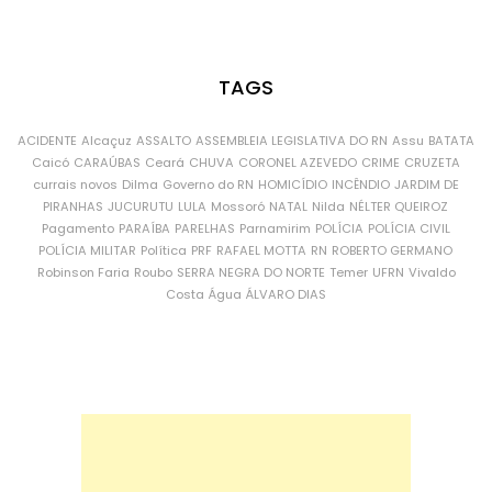
TAGS
ACIDENTE
Alcaçuz
ASSALTO
ASSEMBLEIA LEGISLATIVA DO RN
Assu
BATATA
Caicó
CARAÚBAS
Ceará
CHUVA
CORONEL AZEVEDO
CRIME
CRUZETA
currais novos
Dilma
Governo do RN
HOMICÍDIO
INCÊNDIO
JARDIM DE
PIRANHAS
JUCURUTU
LULA
Mossoró
NATAL
Nilda
NÉLTER QUEIROZ
Pagamento
PARAÍBA
PARELHAS
Parnamirim
POLÍCIA
POLÍCIA CIVIL
POLÍCIA MILITAR
Política
PRF
RAFAEL MOTTA
RN
ROBERTO GERMANO
Robinson Faria
Roubo
SERRA NEGRA DO NORTE
Temer
UFRN
Vivaldo
Costa
Água
ÁLVARO DIAS