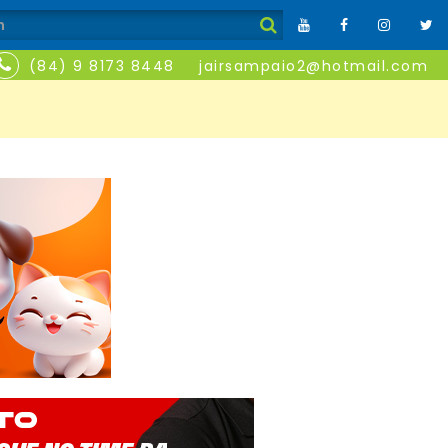
(84) 9 8173 8448
jairsampaio2@hotmail.com