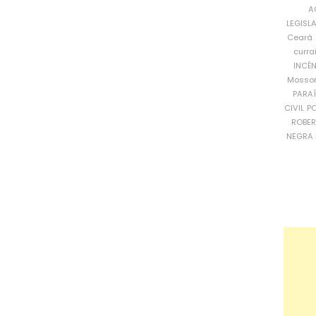
A
LEGISL
Ceará
curra
INCÊ
Mosso
PARA
CIVIL
PO
ROBE
NEGRA 