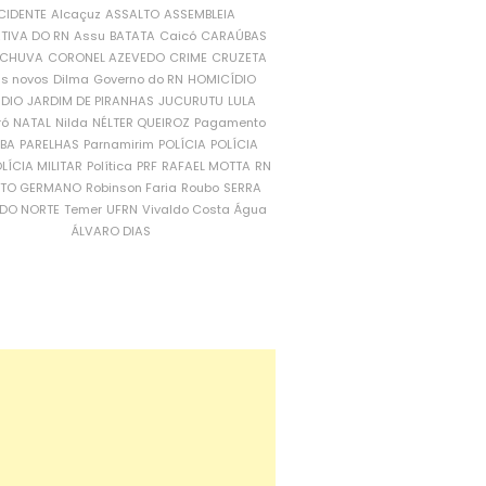
CIDENTE
Alcaçuz
ASSALTO
ASSEMBLEIA
ATIVA DO RN
Assu
BATATA
Caicó
CARAÚBAS
CHUVA
CORONEL AZEVEDO
CRIME
CRUZETA
is novos
Dilma
Governo do RN
HOMICÍDIO
NDIO
JARDIM DE PIRANHAS
JUCURUTU
LULA
ró
NATAL
Nilda
NÉLTER QUEIROZ
Pagamento
ÍBA
PARELHAS
Parnamirim
POLÍCIA
POLÍCIA
LÍCIA MILITAR
Política
PRF
RAFAEL MOTTA
RN
RTO GERMANO
Robinson Faria
Roubo
SERRA
DO NORTE
Temer
UFRN
Vivaldo Costa
Água
ÁLVARO DIAS