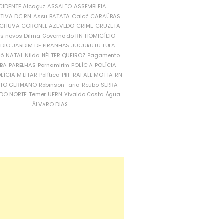
CIDENTE
Alcaçuz
ASSALTO
ASSEMBLEIA
ATIVA DO RN
Assu
BATATA
Caicó
CARAÚBAS
CHUVA
CORONEL AZEVEDO
CRIME
CRUZETA
is novos
Dilma
Governo do RN
HOMICÍDIO
NDIO
JARDIM DE PIRANHAS
JUCURUTU
LULA
ró
NATAL
Nilda
NÉLTER QUEIROZ
Pagamento
ÍBA
PARELHAS
Parnamirim
POLÍCIA
POLÍCIA
LÍCIA MILITAR
Política
PRF
RAFAEL MOTTA
RN
RTO GERMANO
Robinson Faria
Roubo
SERRA
DO NORTE
Temer
UFRN
Vivaldo Costa
Água
ÁLVARO DIAS