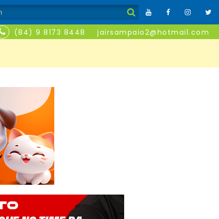
(84) 9 8173 8448
jairsampaio2@hotmail.com