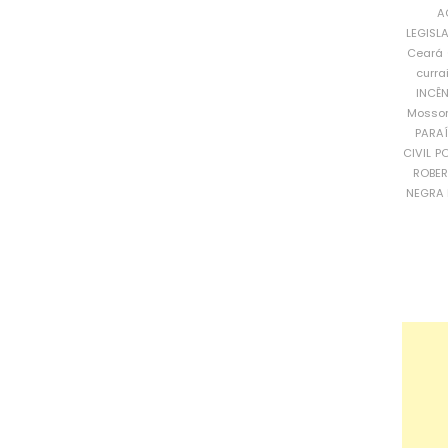
A
LEGISL
Ceará
curra
INCÊ
Mosso
PARA
CIVIL
PO
ROBE
NEGRA 