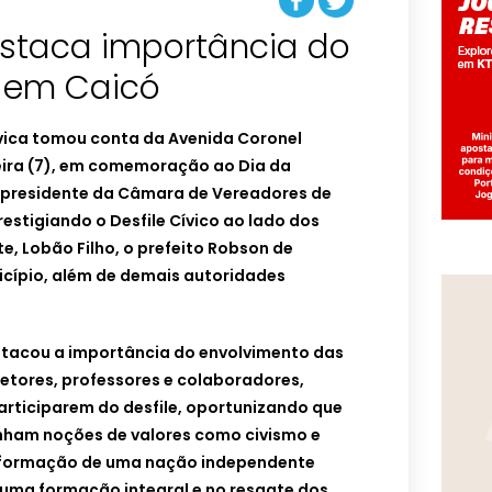
estaca importância do
o em Caicó
vica tomou conta da Avenida Coronel
eira (7), em comemoração ao Dia da
O presidente da Câmara de Vereadores de
restigiando o Desfile Cívico ao lado dos
, Lobão Filho, o prefeito Robson de
icípio, além de demais autoridades
tacou a importância do envolvimento das
retores, professores e colaboradores,
articiparem do desfile, oportunizando que
nham noções de valores como civismo e
a formação de uma nação independente
 uma formação integral e no resgate dos