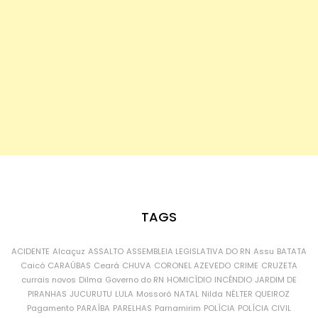
TAGS
ACIDENTE
Alcaçuz
ASSALTO
ASSEMBLEIA LEGISLATIVA DO RN
Assu
BATATA
Caicó
CARAÚBAS
Ceará
CHUVA
CORONEL AZEVEDO
CRIME
CRUZETA
currais novos
Dilma
Governo do RN
HOMICÍDIO
INCÊNDIO
JARDIM DE
PIRANHAS
JUCURUTU
LULA
Mossoró
NATAL
Nilda
NÉLTER QUEIROZ
Pagamento
PARAÍBA
PARELHAS
Parnamirim
POLÍCIA
POLÍCIA CIVIL