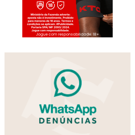
Jogue com responsabilidade. 18+