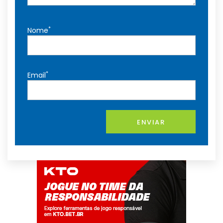
*
Nome
*
Email
ENVIAR