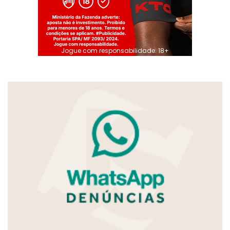
Jogue com responsabilidade. 18+