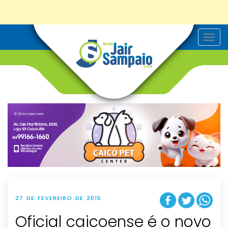
T
o
g
g
l
e
n
a
v
i
g
a
t
i
o
n
27 DE FEVEREIRO DE 2015
Oficial caicoense é o novo