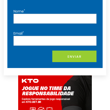
*
Nome
*
Email
ENVIAR