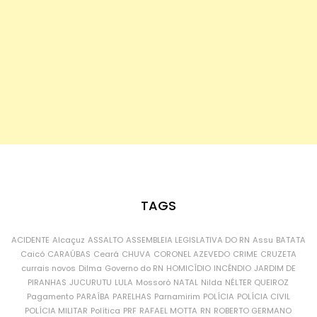
TAGS
ACIDENTE
Alcaçuz
ASSALTO
ASSEMBLEIA LEGISLATIVA DO RN
Assu
BATATA
Caicó
CARAÚBAS
Ceará
CHUVA
CORONEL AZEVEDO
CRIME
CRUZETA
currais novos
Dilma
Governo do RN
HOMICÍDIO
INCÊNDIO
JARDIM DE
PIRANHAS
JUCURUTU
LULA
Mossoró
NATAL
Nilda
NÉLTER QUEIROZ
Pagamento
PARAÍBA
PARELHAS
Parnamirim
POLÍCIA
POLÍCIA CIVIL
POLÍCIA MILITAR
Política
PRF
RAFAEL MOTTA
RN
ROBERTO GERMANO