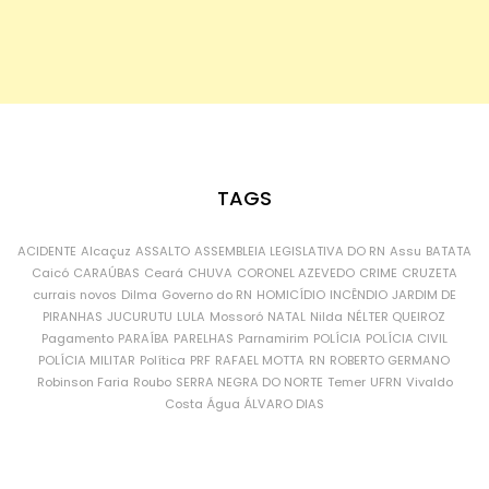
TAGS
ACIDENTE
Alcaçuz
ASSALTO
ASSEMBLEIA LEGISLATIVA DO RN
Assu
BATATA
Caicó
CARAÚBAS
Ceará
CHUVA
CORONEL AZEVEDO
CRIME
CRUZETA
currais novos
Dilma
Governo do RN
HOMICÍDIO
INCÊNDIO
JARDIM DE
PIRANHAS
JUCURUTU
LULA
Mossoró
NATAL
Nilda
NÉLTER QUEIROZ
Pagamento
PARAÍBA
PARELHAS
Parnamirim
POLÍCIA
POLÍCIA CIVIL
POLÍCIA MILITAR
Política
PRF
RAFAEL MOTTA
RN
ROBERTO GERMANO
Robinson Faria
Roubo
SERRA NEGRA DO NORTE
Temer
UFRN
Vivaldo
Costa
Água
ÁLVARO DIAS