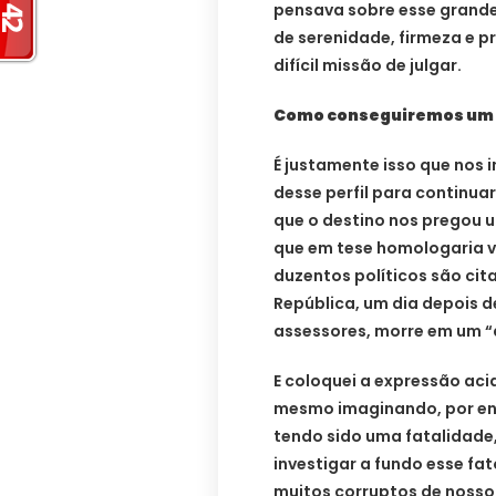
pensava sobre esse grande
de serenidade, firmeza e 
difícil missão de julgar.
Como conseguiremos um 
É justamente isso que nos
desse perfil para continua
que o destino nos pregou 
que em tese homologaria v
duzentos políticos são cita
República, um dia depois d
assessores, morre em um “
E coloquei a expressão aci
mesmo imaginando, por enq
tendo sido uma fatalidade
investigar a fundo esse fa
muitos corruptos de noss