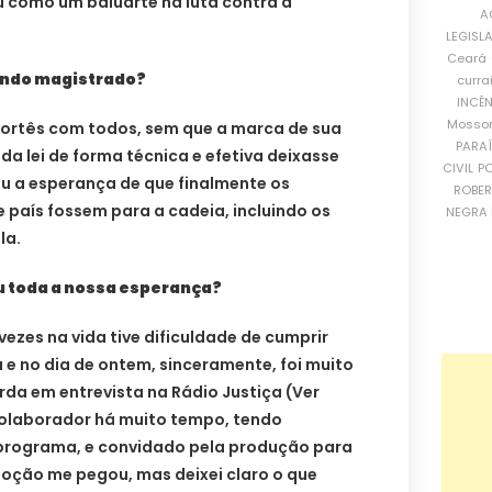
u como um baluarte na luta contra a
A
LEGISL
Ceará
sendo magistrado?
curra
INCÊ
Mosso
 cortês com todos, sem que a marca de sua
PARA
a lei de forma técnica e efetiva deixasse
CIVIL
PO
eu a esperança de que finalmente os
ROBE
país fossem para a cadeia, incluindo os
NEGRA 
la.
ou toda a nossa esperança?
vezes na vida tive dificuldade de cumprir
e no dia de ontem, sinceramente, foi muito
erda em entrevista na Rádio Justiça (Ver
colaborador há muito tempo, tendo
programa, e convidado pela produção para
emoção me pegou, mas deixei claro o que