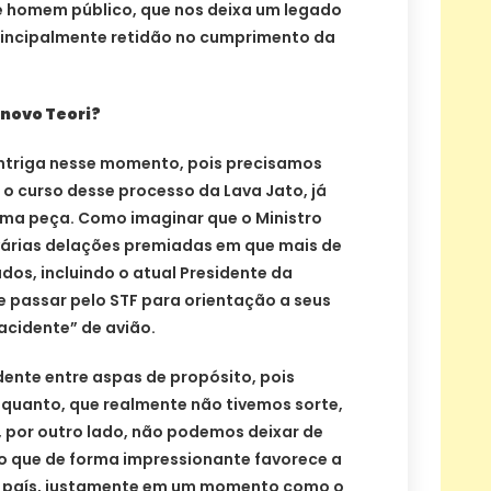
 homem público, que nos deixa um legado
principalmente retidão no cumprimento da
novo Teori?
 intriga nesse momento, pois precisamos
r o curso desse processo da Lava Jato, já
uma peça. Como imaginar que o Ministro
árias delações premiadas em que mais de
dos, incluindo o atual Presidente da
e passar pelo STF para orientação a seus
acidente” de avião.
dente entre aspas de propósito, pois
uanto, que realmente não tivemos sorte,
, por outro lado, não podemos deixar de
to que de forma impressionante favorece a
o país, justamente em um momento como o