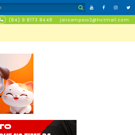
(84) 9 8173 8448
jairsampaio2@hotmail.com