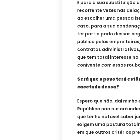
E para a sua substituição d
recorrente vezes nas delaç
ao escolher uma pessoa isen
caso, para a sua condena
ter participado dessas neg
público pelas empreiteira
contratos administrativos
que tem total interesse n
conivente com essas rouba
Será que o povo terá est
cacetada dessa?
Espero que não, daí minha 
República não ousará indic
que tenha notável saber ju
exigem uma postura total
em que outros critérios pr