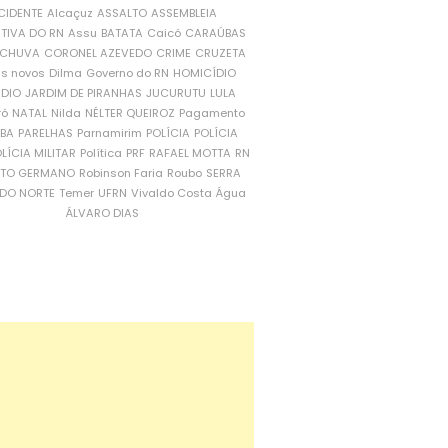
CIDENTE
Alcaçuz
ASSALTO
ASSEMBLEIA
ATIVA DO RN
Assu
BATATA
Caicó
CARAÚBAS
CHUVA
CORONEL AZEVEDO
CRIME
CRUZETA
is novos
Dilma
Governo do RN
HOMICÍDIO
NDIO
JARDIM DE PIRANHAS
JUCURUTU
LULA
ró
NATAL
Nilda
NÉLTER QUEIROZ
Pagamento
ÍBA
PARELHAS
Parnamirim
POLÍCIA
POLÍCIA
LÍCIA MILITAR
Política
PRF
RAFAEL MOTTA
RN
RTO GERMANO
Robinson Faria
Roubo
SERRA
DO NORTE
Temer
UFRN
Vivaldo Costa
Água
ÁLVARO DIAS