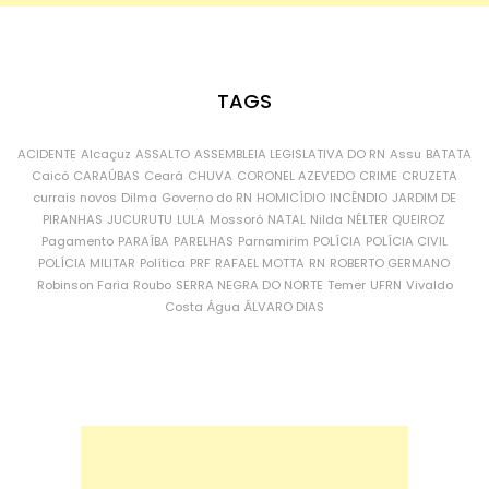
TAGS
ACIDENTE
Alcaçuz
ASSALTO
ASSEMBLEIA LEGISLATIVA DO RN
Assu
BATATA
Caicó
CARAÚBAS
Ceará
CHUVA
CORONEL AZEVEDO
CRIME
CRUZETA
currais novos
Dilma
Governo do RN
HOMICÍDIO
INCÊNDIO
JARDIM DE
PIRANHAS
JUCURUTU
LULA
Mossoró
NATAL
Nilda
NÉLTER QUEIROZ
Pagamento
PARAÍBA
PARELHAS
Parnamirim
POLÍCIA
POLÍCIA CIVIL
POLÍCIA MILITAR
Política
PRF
RAFAEL MOTTA
RN
ROBERTO GERMANO
Robinson Faria
Roubo
SERRA NEGRA DO NORTE
Temer
UFRN
Vivaldo
Costa
Água
ÁLVARO DIAS