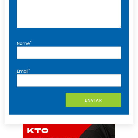
*
Nome
*
Email
ENVIAR