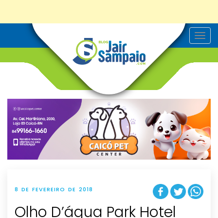
T
o
g
g
l
e
n
a
v
i
g
a
t
i
o
n
8 DE FEVEREIRO DE 2018
Olho D’água Park Hotel