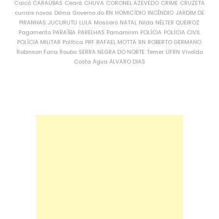
Caicó
CARAÚBAS
Ceará
CHUVA
CORONEL AZEVEDO
CRIME
CRUZETA
currais novos
Dilma
Governo do RN
HOMICÍDIO
INCÊNDIO
JARDIM DE
PIRANHAS
JUCURUTU
LULA
Mossoró
NATAL
Nilda
NÉLTER QUEIROZ
Pagamento
PARAÍBA
PARELHAS
Parnamirim
POLÍCIA
POLÍCIA CIVIL
POLÍCIA MILITAR
Política
PRF
RAFAEL MOTTA
RN
ROBERTO GERMANO
Robinson Faria
Roubo
SERRA NEGRA DO NORTE
Temer
UFRN
Vivaldo
Costa
Água
ÁLVARO DIAS