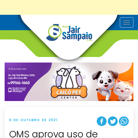
T
o
g
g
l
e
n
a
v
i
g
a
t
i
o
n
6 DE OUTUBRO DE 2021
OMS aprova uso de