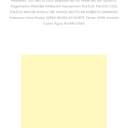
PIRANHAS
JUCURUTU
LULA
Mossoró
NATAL
Nilda
NÉLTER QUEIROZ
Pagamento
PARAÍBA
PARELHAS
Parnamirim
POLÍCIA
POLÍCIA CIVIL
POLÍCIA MILITAR
Política
PRF
RAFAEL MOTTA
RN
ROBERTO GERMANO
Robinson Faria
Roubo
SERRA NEGRA DO NORTE
Temer
UFRN
Vivaldo
Costa
Água
ÁLVARO DIAS