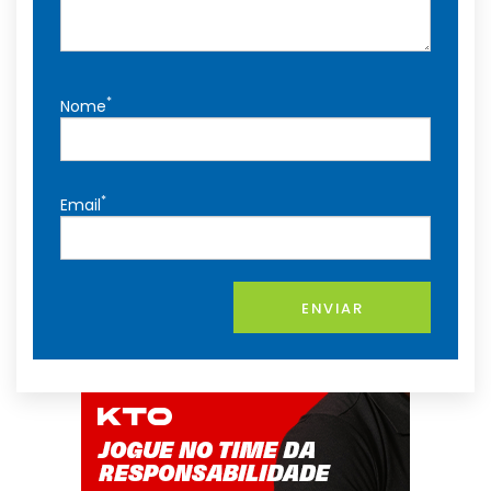
*
Nome
*
Email
ENVIAR