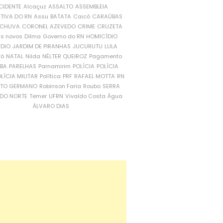
CIDENTE
Alcaçuz
ASSALTO
ASSEMBLEIA
ATIVA DO RN
Assu
BATATA
Caicó
CARAÚBAS
CHUVA
CORONEL AZEVEDO
CRIME
CRUZETA
is novos
Dilma
Governo do RN
HOMICÍDIO
NDIO
JARDIM DE PIRANHAS
JUCURUTU
LULA
ró
NATAL
Nilda
NÉLTER QUEIROZ
Pagamento
ÍBA
PARELHAS
Parnamirim
POLÍCIA
POLÍCIA
LÍCIA MILITAR
Política
PRF
RAFAEL MOTTA
RN
RTO GERMANO
Robinson Faria
Roubo
SERRA
DO NORTE
Temer
UFRN
Vivaldo Costa
Água
ÁLVARO DIAS