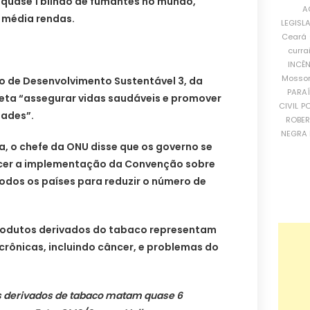
 quase 1 bilhão de fumantes no mundo,
A
 média rendas.
LEGISL
Ceará
curra
INCÊ
Mosso
o de Desenvolvimento Sustentável 3, da
PARA
ta “assegurar vidas saudáveis e promover
CIVIL
PO
dades”.
ROBE
NEGRA 
a, o chefe da ONU disse que os governo se
cer a implementação da Convenção sobre
odos os países para reduzir o número de
produtos derivados do tabaco representam
rônicas, incluindo câncer, e problemas do
s derivados de tabaco matam quase 6