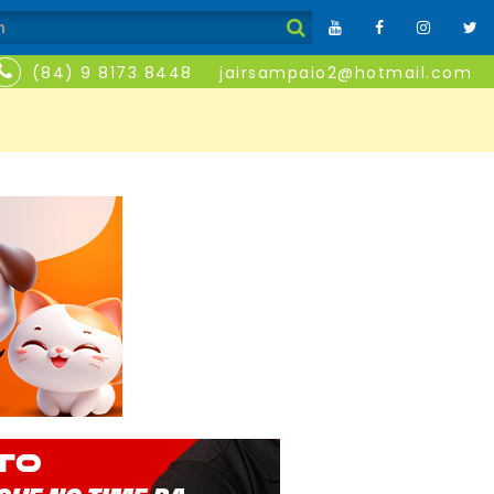
(84) 9 8173 8448
jairsampaio2@hotmail.com