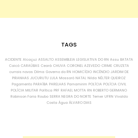
TAGS
ACIDENTE
Alcaçuz
ASSALTO
ASSEMBLEIA LEGISLATIVA DO RN
Assu
BATATA
Caicó
CARAÚBAS
Ceará
CHUVA
CORONEL AZEVEDO
CRIME
CRUZETA
currais novos
Dilma
Governo do RN
HOMICÍDIO
INCÊNDIO
JARDIM DE
PIRANHAS
JUCURUTU
LULA
Mossoró
NATAL
Nilda
NÉLTER QUEIROZ
Pagamento
PARAÍBA
PARELHAS
Parnamirim
POLÍCIA
POLÍCIA CIVIL
POLÍCIA MILITAR
Política
PRF
RAFAEL MOTTA
RN
ROBERTO GERMANO
Robinson Faria
Roubo
SERRA NEGRA DO NORTE
Temer
UFRN
Vivaldo
Costa
Água
ÁLVARO DIAS