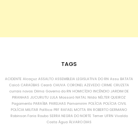
TAGS
ACIDENTE
Alcaçuz
ASSALTO
ASSEMBLEIA LEGISLATIVA DO RN
Assu
BATATA
Caicó
CARAÚBAS
Ceará
CHUVA
CORONEL AZEVEDO
CRIME
CRUZETA
currais novos
Dilma
Governo do RN
HOMICÍDIO
INCÊNDIO
JARDIM DE
PIRANHAS
JUCURUTU
LULA
Mossoró
NATAL
Nilda
NÉLTER QUEIROZ
Pagamento
PARAÍBA
PARELHAS
Parnamirim
POLÍCIA
POLÍCIA CIVIL
POLÍCIA MILITAR
Política
PRF
RAFAEL MOTTA
RN
ROBERTO GERMANO
Robinson Faria
Roubo
SERRA NEGRA DO NORTE
Temer
UFRN
Vivaldo
Costa
Água
ÁLVARO DIAS