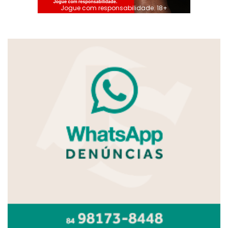
Jogue com responsabilidade. 18+