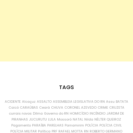
TAGS
ACIDENTE
Alcaçuz
ASSALTO
ASSEMBLEIA LEGISLATIVA DO RN
Assu
BATATA
Caicó
CARAÚBAS
Ceará
CHUVA
CORONEL AZEVEDO
CRIME
CRUZETA
currais novos
Dilma
Governo do RN
HOMICÍDIO
INCÊNDIO
JARDIM DE
PIRANHAS
JUCURUTU
LULA
Mossoró
NATAL
Nilda
NÉLTER QUEIROZ
Pagamento
PARAÍBA
PARELHAS
Parnamirim
POLÍCIA
POLÍCIA CIVIL
POLÍCIA MILITAR
Política
PRF
RAFAEL MOTTA
RN
ROBERTO GERMANO