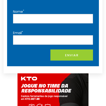
*
Nome
*
Email
ENVIAR