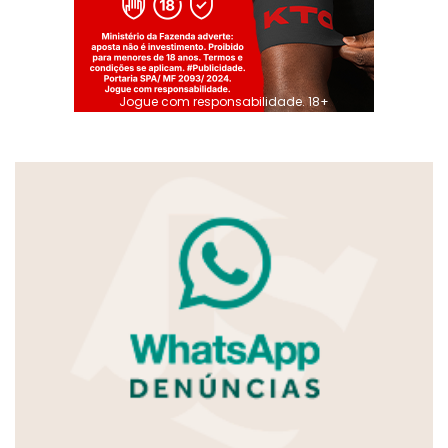
Jogue com responsabilidade. 18+