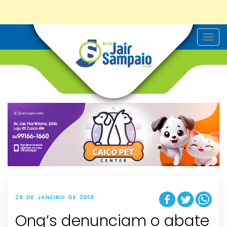
T
o
g
g
l
e
n
a
v
i
g
a
t
i
o
n
29 DE JANEIRO DE 2019
Ong’s denunciam o abate