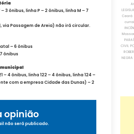
tória
A
LEGISL
 – 3 ônibus, linha P – 2 ônibus, linha M – 7
Ceará
curra
, via Passagem de Areia) não irá circular.
INCÊ
Mosso
PARA
CIVIL
PO
atal – 6 ônibus
ROBE
 7 ônibus
NEGRA 
rmunicipal
21 – 4 ônibus, linha 122 – 4 ônibus, linha 124 –
mente com a empresa Cidade das Dunas) – 2
a opinião
il não será publicado.