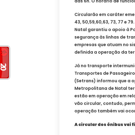
das 6h. O horário de funci
Circularão em caráter emerge
43, 50,59,60,63, 73, 77 e 7
Natal garantiu o apoio à Po
segurança às linhas de tra
empresas que atuam no sis
definida a operação da terç
Já no transporte intermuni
Transportes de Passageiro
(Setrans) informou que a 
Metropolitana de Natal ter
estão em operação em rela
vão circular, contudo, pe
operação também vai ocorre
A circular dos ônibus vai f