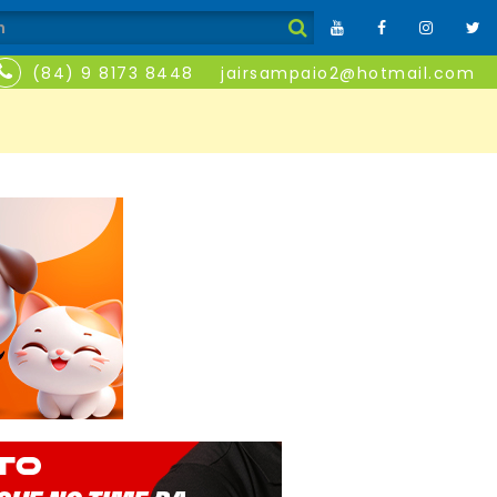
(84) 9 8173 8448
jairsampaio2@hotmail.com