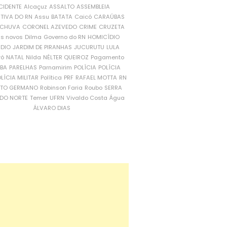
CIDENTE
Alcaçuz
ASSALTO
ASSEMBLEIA
ATIVA DO RN
Assu
BATATA
Caicó
CARAÚBAS
CHUVA
CORONEL AZEVEDO
CRIME
CRUZETA
is novos
Dilma
Governo do RN
HOMICÍDIO
NDIO
JARDIM DE PIRANHAS
JUCURUTU
LULA
ró
NATAL
Nilda
NÉLTER QUEIROZ
Pagamento
ÍBA
PARELHAS
Parnamirim
POLÍCIA
POLÍCIA
LÍCIA MILITAR
Política
PRF
RAFAEL MOTTA
RN
RTO GERMANO
Robinson Faria
Roubo
SERRA
DO NORTE
Temer
UFRN
Vivaldo Costa
Água
ÁLVARO DIAS