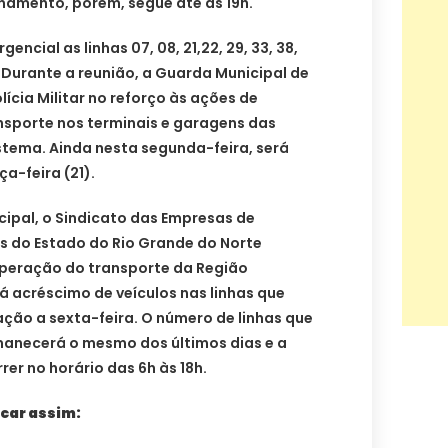
onamento, porém, segue até as 19h.
ncial as linhas 07, 08, 21,22, 29, 33, 38,
9. Durante a reunião, a Guarda Municipal de
lícia Militar no reforço às ações de
nsporte nos terminais e garagens das
tema. Ainda nesta segunda-feira, será
a-feira (21).
cipal, o Sindicato das Empresas de
s do Estado do Rio Grande do Norte
operação do transporte da Região
á acréscimo de veículos nas linhas que
ção a sexta-feira. O número de linhas que
rmanecerá o mesmo dos últimos dias e a
r no horário das 6h às 18h.
icar assim: