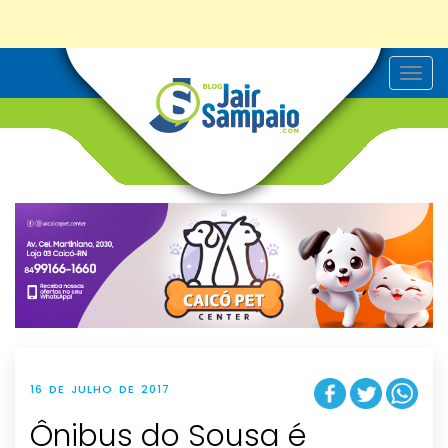
T
o
g
g
l
e
n
a
v
i
g
a
t
i
o
n
16 DE JULHO DE 2017
Ônibus do Sousa é