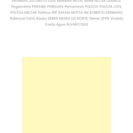
PIRANHAS
JUCURUTU
LULA
Mossoró
NATAL
Nilda
NÉLTER QUEIROZ
Pagamento
PARAÍBA
PARELHAS
Parnamirim
POLÍCIA
POLÍCIA CIVIL
POLÍCIA MILITAR
Política
PRF
RAFAEL MOTTA
RN
ROBERTO GERMANO
Robinson Faria
Roubo
SERRA NEGRA DO NORTE
Temer
UFRN
Vivaldo
Costa
Água
ÁLVARO DIAS