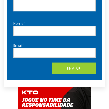
*
Nome
*
Email
ENVIAR