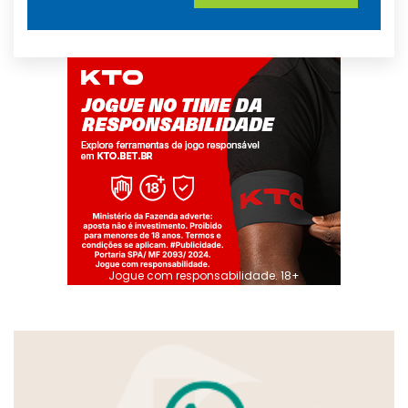
Jogue com responsabilidade. 18+