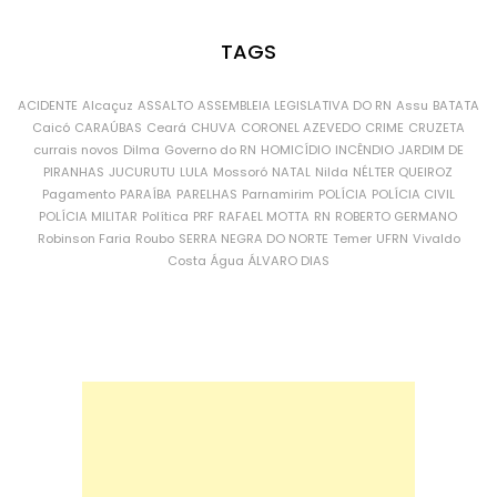
TAGS
ACIDENTE
Alcaçuz
ASSALTO
ASSEMBLEIA LEGISLATIVA DO RN
Assu
BATATA
Caicó
CARAÚBAS
Ceará
CHUVA
CORONEL AZEVEDO
CRIME
CRUZETA
currais novos
Dilma
Governo do RN
HOMICÍDIO
INCÊNDIO
JARDIM DE
PIRANHAS
JUCURUTU
LULA
Mossoró
NATAL
Nilda
NÉLTER QUEIROZ
Pagamento
PARAÍBA
PARELHAS
Parnamirim
POLÍCIA
POLÍCIA CIVIL
POLÍCIA MILITAR
Política
PRF
RAFAEL MOTTA
RN
ROBERTO GERMANO
Robinson Faria
Roubo
SERRA NEGRA DO NORTE
Temer
UFRN
Vivaldo
Costa
Água
ÁLVARO DIAS