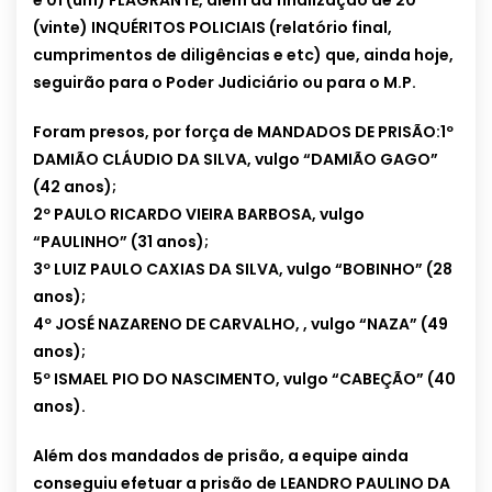
e 01 (um) FLAGRANTE, além da finalização de 20
(vinte) INQUÉRITOS POLICIAIS (relatório final,
cumprimentos de diligências e etc) que, ainda hoje,
seguirão para o Poder Judiciário ou para o M.P.
Foram presos, por força de MANDADOS DE PRISÃO:
1º
DAMIÃO CLÁUDIO DA SILVA, vulgo “DAMIÃO GAGO”
(42 anos);
2º PAULO RICARDO VIEIRA BARBOSA, vulgo
“PAULINHO” (31 anos);
3º LUIZ PAULO CAXIAS DA SILVA, vulgo “BOBINHO” (28
anos);
4º JOSÉ NAZARENO DE CARVALHO, , vulgo “NAZA” (49
anos);
5º ISMAEL PIO DO NASCIMENTO, vulgo “CABEÇÃO” (40
anos).
Além dos mandados de prisão, a equipe ainda
conseguiu efetuar a prisão de LEANDRO PAULINO DA