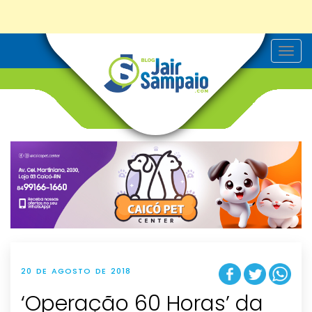
T
o
g
g
l
e
n
a
v
i
g
a
t
i
o
n
20 DE AGOSTO DE 2018
‘Operação 60 Horas’ da