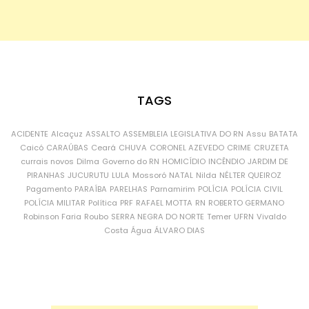
TAGS
ACIDENTE
Alcaçuz
ASSALTO
ASSEMBLEIA LEGISLATIVA DO RN
Assu
BATATA
Caicó
CARAÚBAS
Ceará
CHUVA
CORONEL AZEVEDO
CRIME
CRUZETA
currais novos
Dilma
Governo do RN
HOMICÍDIO
INCÊNDIO
JARDIM DE
PIRANHAS
JUCURUTU
LULA
Mossoró
NATAL
Nilda
NÉLTER QUEIROZ
Pagamento
PARAÍBA
PARELHAS
Parnamirim
POLÍCIA
POLÍCIA CIVIL
POLÍCIA MILITAR
Política
PRF
RAFAEL MOTTA
RN
ROBERTO GERMANO
Robinson Faria
Roubo
SERRA NEGRA DO NORTE
Temer
UFRN
Vivaldo
Costa
Água
ÁLVARO DIAS