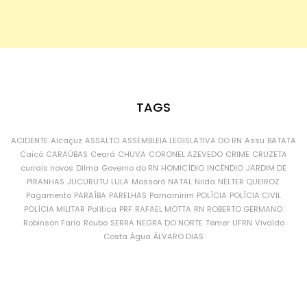
TAGS
ACIDENTE
Alcaçuz
ASSALTO
ASSEMBLEIA LEGISLATIVA DO RN
Assu
BATATA
Caicó
CARAÚBAS
Ceará
CHUVA
CORONEL AZEVEDO
CRIME
CRUZETA
currais novos
Dilma
Governo do RN
HOMICÍDIO
INCÊNDIO
JARDIM DE
PIRANHAS
JUCURUTU
LULA
Mossoró
NATAL
Nilda
NÉLTER QUEIROZ
Pagamento
PARAÍBA
PARELHAS
Parnamirim
POLÍCIA
POLÍCIA CIVIL
POLÍCIA MILITAR
Política
PRF
RAFAEL MOTTA
RN
ROBERTO GERMANO
Robinson Faria
Roubo
SERRA NEGRA DO NORTE
Temer
UFRN
Vivaldo
Costa
Água
ÁLVARO DIAS