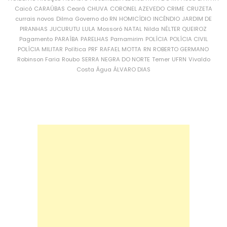
Caicó
CARAÚBAS
Ceará
CHUVA
CORONEL AZEVEDO
CRIME
CRUZETA
currais novos
Dilma
Governo do RN
HOMICÍDIO
INCÊNDIO
JARDIM DE
PIRANHAS
JUCURUTU
LULA
Mossoró
NATAL
Nilda
NÉLTER QUEIROZ
Pagamento
PARAÍBA
PARELHAS
Parnamirim
POLÍCIA
POLÍCIA CIVIL
POLÍCIA MILITAR
Política
PRF
RAFAEL MOTTA
RN
ROBERTO GERMANO
Robinson Faria
Roubo
SERRA NEGRA DO NORTE
Temer
UFRN
Vivaldo
Costa
Água
ÁLVARO DIAS