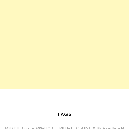
TAGS
ACIDENTE
Alcaçuz
ASSALTO
ASSEMBLEIA LEGISLATIVA DO RN
Assu
BATATA