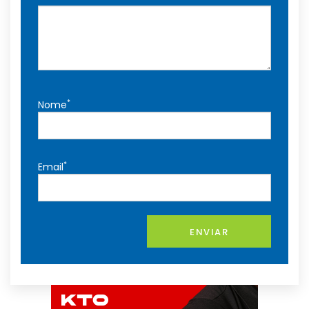
*
Nome
*
Email
ENVIAR