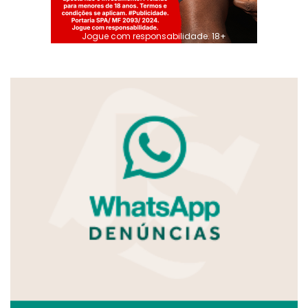
Jogue com responsabilidade. 18+