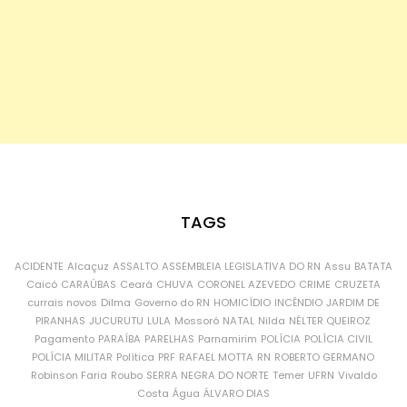
TAGS
ACIDENTE
Alcaçuz
ASSALTO
ASSEMBLEIA LEGISLATIVA DO RN
Assu
BATATA
Caicó
CARAÚBAS
Ceará
CHUVA
CORONEL AZEVEDO
CRIME
CRUZETA
currais novos
Dilma
Governo do RN
HOMICÍDIO
INCÊNDIO
JARDIM DE
PIRANHAS
JUCURUTU
LULA
Mossoró
NATAL
Nilda
NÉLTER QUEIROZ
Pagamento
PARAÍBA
PARELHAS
Parnamirim
POLÍCIA
POLÍCIA CIVIL
POLÍCIA MILITAR
Política
PRF
RAFAEL MOTTA
RN
ROBERTO GERMANO
Robinson Faria
Roubo
SERRA NEGRA DO NORTE
Temer
UFRN
Vivaldo
Costa
Água
ÁLVARO DIAS