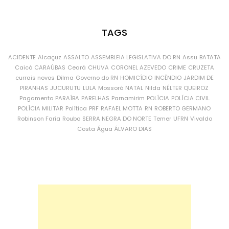
TAGS
ACIDENTE
Alcaçuz
ASSALTO
ASSEMBLEIA LEGISLATIVA DO RN
Assu
BATATA
Caicó
CARAÚBAS
Ceará
CHUVA
CORONEL AZEVEDO
CRIME
CRUZETA
currais novos
Dilma
Governo do RN
HOMICÍDIO
INCÊNDIO
JARDIM DE
PIRANHAS
JUCURUTU
LULA
Mossoró
NATAL
Nilda
NÉLTER QUEIROZ
Pagamento
PARAÍBA
PARELHAS
Parnamirim
POLÍCIA
POLÍCIA CIVIL
POLÍCIA MILITAR
Política
PRF
RAFAEL MOTTA
RN
ROBERTO GERMANO
Robinson Faria
Roubo
SERRA NEGRA DO NORTE
Temer
UFRN
Vivaldo
Costa
Água
ÁLVARO DIAS