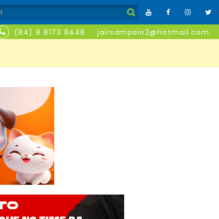
(84) 9 8173 8448
jairsampaio2@hotmail.com