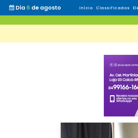
Dia
6
de agosto
Início
Classificados
El