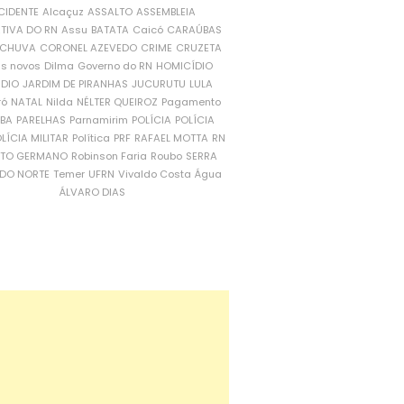
CIDENTE
Alcaçuz
ASSALTO
ASSEMBLEIA
ATIVA DO RN
Assu
BATATA
Caicó
CARAÚBAS
CHUVA
CORONEL AZEVEDO
CRIME
CRUZETA
is novos
Dilma
Governo do RN
HOMICÍDIO
NDIO
JARDIM DE PIRANHAS
JUCURUTU
LULA
ró
NATAL
Nilda
NÉLTER QUEIROZ
Pagamento
ÍBA
PARELHAS
Parnamirim
POLÍCIA
POLÍCIA
LÍCIA MILITAR
Política
PRF
RAFAEL MOTTA
RN
RTO GERMANO
Robinson Faria
Roubo
SERRA
DO NORTE
Temer
UFRN
Vivaldo Costa
Água
ÁLVARO DIAS