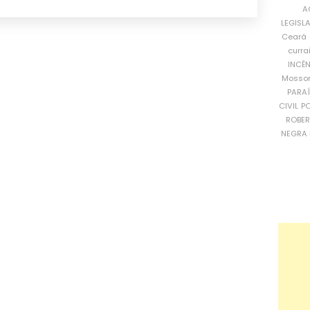
A
LEGISL
Ceará
curra
INCÊ
Mosso
PARA
CIVIL
PO
ROBE
NEGRA 