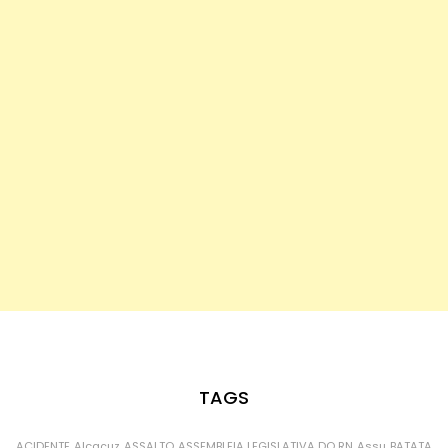
TAGS
ACIDENTE
Alcaçuz
ASSALTO
ASSEMBLEIA LEGISLATIVA DO RN
Assu
BATATA