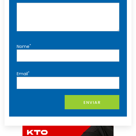
*
Nome
*
Email
ENVIAR