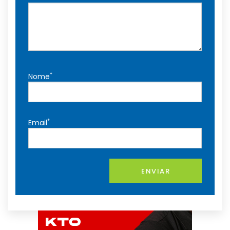
*
Nome
*
Email
ENVIAR