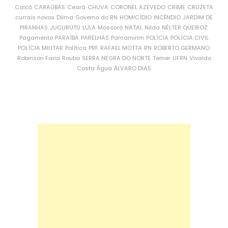
Caicó
CARAÚBAS
Ceará
CHUVA
CORONEL AZEVEDO
CRIME
CRUZETA
currais novos
Dilma
Governo do RN
HOMICÍDIO
INCÊNDIO
JARDIM DE
PIRANHAS
JUCURUTU
LULA
Mossoró
NATAL
Nilda
NÉLTER QUEIROZ
Pagamento
PARAÍBA
PARELHAS
Parnamirim
POLÍCIA
POLÍCIA CIVIL
POLÍCIA MILITAR
Política
PRF
RAFAEL MOTTA
RN
ROBERTO GERMANO
Robinson Faria
Roubo
SERRA NEGRA DO NORTE
Temer
UFRN
Vivaldo
Costa
Água
ÁLVARO DIAS