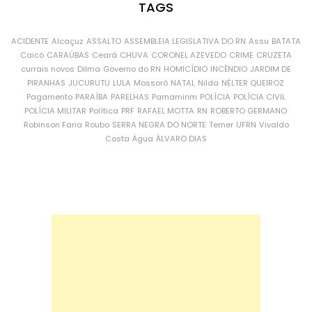
TAGS
ACIDENTE
Alcaçuz
ASSALTO
ASSEMBLEIA LEGISLATIVA DO RN
Assu
BATATA
Caicó
CARAÚBAS
Ceará
CHUVA
CORONEL AZEVEDO
CRIME
CRUZETA
currais novos
Dilma
Governo do RN
HOMICÍDIO
INCÊNDIO
JARDIM DE
PIRANHAS
JUCURUTU
LULA
Mossoró
NATAL
Nilda
NÉLTER QUEIROZ
Pagamento
PARAÍBA
PARELHAS
Parnamirim
POLÍCIA
POLÍCIA CIVIL
POLÍCIA MILITAR
Política
PRF
RAFAEL MOTTA
RN
ROBERTO GERMANO
Robinson Faria
Roubo
SERRA NEGRA DO NORTE
Temer
UFRN
Vivaldo
Costa
Água
ÁLVARO DIAS