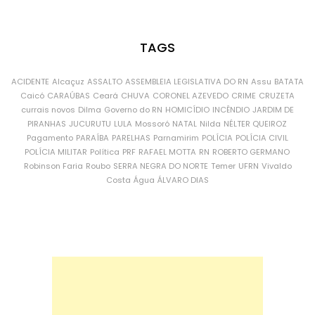
TAGS
ACIDENTE
Alcaçuz
ASSALTO
ASSEMBLEIA LEGISLATIVA DO RN
Assu
BATATA
Caicó
CARAÚBAS
Ceará
CHUVA
CORONEL AZEVEDO
CRIME
CRUZETA
currais novos
Dilma
Governo do RN
HOMICÍDIO
INCÊNDIO
JARDIM DE
PIRANHAS
JUCURUTU
LULA
Mossoró
NATAL
Nilda
NÉLTER QUEIROZ
Pagamento
PARAÍBA
PARELHAS
Parnamirim
POLÍCIA
POLÍCIA CIVIL
POLÍCIA MILITAR
Política
PRF
RAFAEL MOTTA
RN
ROBERTO GERMANO
Robinson Faria
Roubo
SERRA NEGRA DO NORTE
Temer
UFRN
Vivaldo
Costa
Água
ÁLVARO DIAS