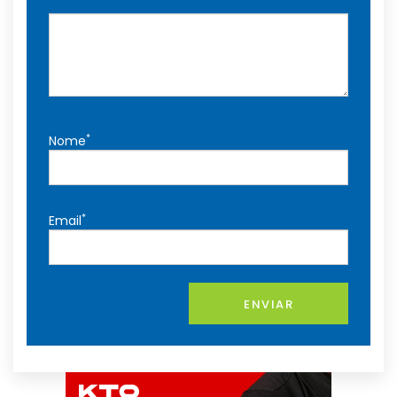
*
Nome
*
Email
ENVIAR