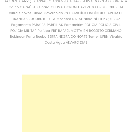
ACIDENTE
Alcaçuz
ASSALTO
ASSEMBLEIA LEGISLATIVA DO RN
Assu
BATATA
Caicó
CARAÚBAS
Ceará
CHUVA
CORONEL AZEVEDO
CRIME
CRUZETA
currais novos
Dilma
Governo do RN
HOMICÍDIO
INCÊNDIO
JARDIM DE
PIRANHAS
JUCURUTU
LULA
Mossoró
NATAL
Nilda
NÉLTER QUEIROZ
Pagamento
PARAÍBA
PARELHAS
Parnamirim
POLÍCIA
POLÍCIA CIVIL
POLÍCIA MILITAR
Política
PRF
RAFAEL MOTTA
RN
ROBERTO GERMANO
Robinson Faria
Roubo
SERRA NEGRA DO NORTE
Temer
UFRN
Vivaldo
Costa
Água
ÁLVARO DIAS