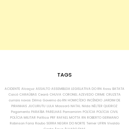
TAGS
ACIDENTE
Alcaçuz
ASSALTO
ASSEMBLEIA LEGISLATIVA DO RN
Assu
BATATA
Caicó
CARAÚBAS
Ceará
CHUVA
CORONEL AZEVEDO
CRIME
CRUZETA
currais novos
Dilma
Governo do RN
HOMICÍDIO
INCÊNDIO
JARDIM DE
PIRANHAS
JUCURUTU
LULA
Mossoró
NATAL
Nilda
NÉLTER QUEIROZ
Pagamento
PARAÍBA
PARELHAS
Parnamirim
POLÍCIA
POLÍCIA CIVIL
POLÍCIA MILITAR
Política
PRF
RAFAEL MOTTA
RN
ROBERTO GERMANO
Robinson Faria
Roubo
SERRA NEGRA DO NORTE
Temer
UFRN
Vivaldo