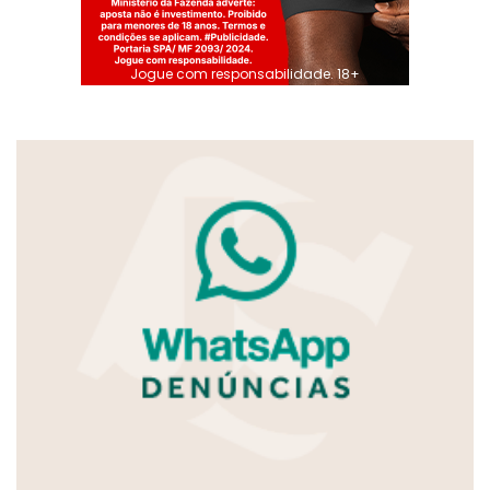
Jogue com responsabilidade. 18+