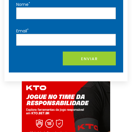
*
Nome
*
Email
ENVIAR