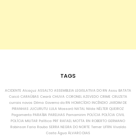
TAGS
ACIDENTE
Alcaçuz
ASSALTO
ASSEMBLEIA LEGISLATIVA DO RN
Assu
BATATA
Caicó
CARAÚBAS
Ceará
CHUVA
CORONEL AZEVEDO
CRIME
CRUZETA
currais novos
Dilma
Governo do RN
HOMICÍDIO
INCÊNDIO
JARDIM DE
PIRANHAS
JUCURUTU
LULA
Mossoró
NATAL
Nilda
NÉLTER QUEIROZ
Pagamento
PARAÍBA
PARELHAS
Parnamirim
POLÍCIA
POLÍCIA CIVIL
POLÍCIA MILITAR
Política
PRF
RAFAEL MOTTA
RN
ROBERTO GERMANO
Robinson Faria
Roubo
SERRA NEGRA DO NORTE
Temer
UFRN
Vivaldo
Costa
Água
ÁLVARO DIAS