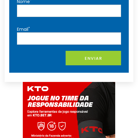
*
Nome
*
Email
ENVIAR