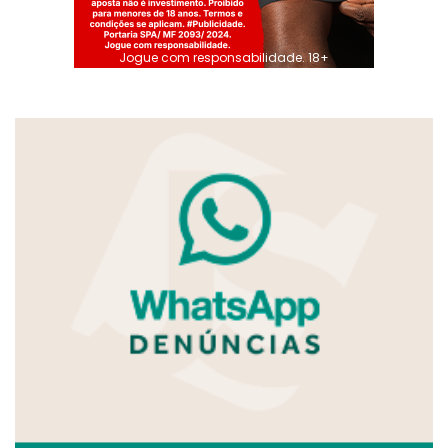
Jogue com responsabilidade. 18+