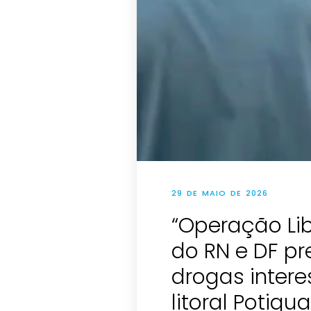
29 DE MAIO DE 2026
“Operação Libe
do RN e DF pr
drogas intere
litoral Potigua