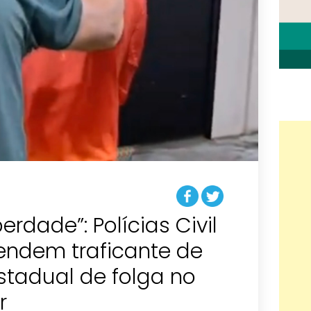
rdade”: Polícias Civil
endem traficante de
stadual de folga no
r