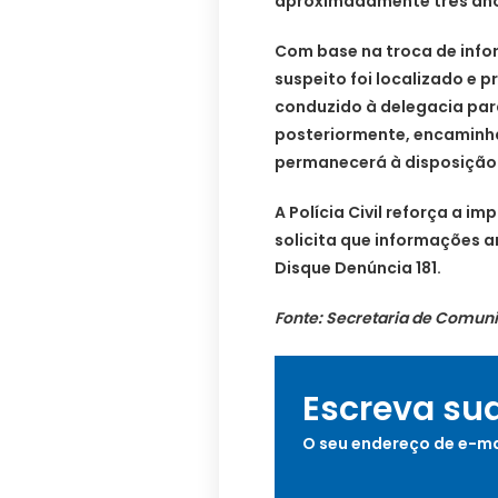
aproximadamente três an
Com base na troca de info
suspeito foi localizado e pr
conduzido à delegacia par
posteriormente, encaminha
permanecerá à disposição 
A Polícia Civil reforça a 
solicita que informações 
Disque Denúncia 181.
Fonte: Secretaria de Comuni
Escreva su
O seu endereço de e-ma