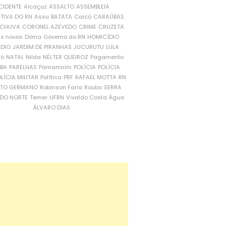
CIDENTE
Alcaçuz
ASSALTO
ASSEMBLEIA
ATIVA DO RN
Assu
BATATA
Caicó
CARAÚBAS
CHUVA
CORONEL AZEVEDO
CRIME
CRUZETA
is novos
Dilma
Governo do RN
HOMICÍDIO
NDIO
JARDIM DE PIRANHAS
JUCURUTU
LULA
ró
NATAL
Nilda
NÉLTER QUEIROZ
Pagamento
ÍBA
PARELHAS
Parnamirim
POLÍCIA
POLÍCIA
LÍCIA MILITAR
Política
PRF
RAFAEL MOTTA
RN
RTO GERMANO
Robinson Faria
Roubo
SERRA
DO NORTE
Temer
UFRN
Vivaldo Costa
Água
ÁLVARO DIAS