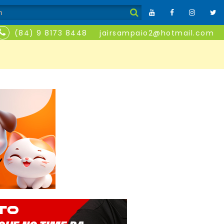
(84) 9 8173 8448
jairsampaio2@hotmail.com