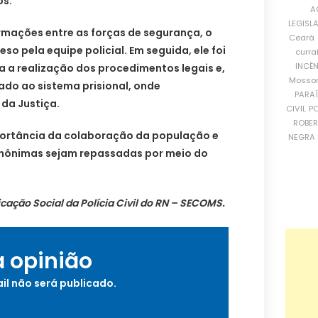
os.
A
LEGISL
rmações entre as forças de segurança, o
Ceará
eso pela equipe policial. Em seguida, ele foi
curra
INCÊ
a a realização dos procedimentos legais e,
Mosso
do ao sistema prisional, onde
PARA
da Justiça.
CIVIL
PO
ROBE
importância da colaboração da população e
NEGRA 
anônimas sejam repassadas por meio do
cação Social da Polícia Civil do RN – SECOMS.
a opinião
il não será publicado.