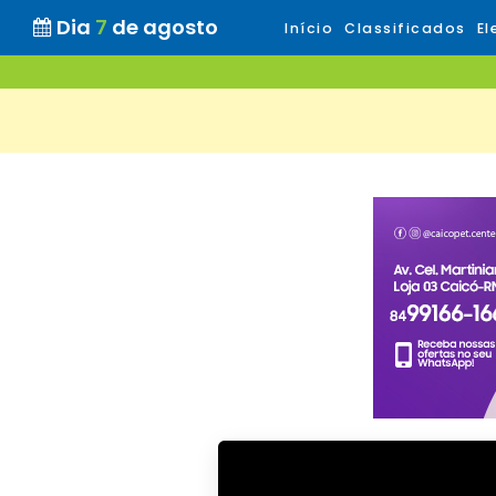
Dia
7
de agosto
Início
Classificados
El