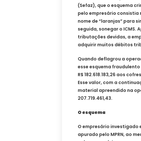
(Sefaz), que o esquema cr
pelo empresário consistia
nome de “laranjas” para si
seguida, sonegar o ICMS. 
tributações devidas, a em
adquirir muitos débitos tri
Quando deflagrou a operaç
esse esquema fraudulento 
R$ 182.618.183,26 aos cofre
Esse valor, com a continua
material apreendido na op
207.719.461,43.
O esquema
O empresário investigado e
apurado pelo MPRN, ao me