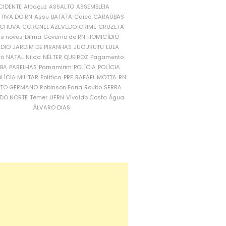
CIDENTE
Alcaçuz
ASSALTO
ASSEMBLEIA
ATIVA DO RN
Assu
BATATA
Caicó
CARAÚBAS
CHUVA
CORONEL AZEVEDO
CRIME
CRUZETA
is novos
Dilma
Governo do RN
HOMICÍDIO
NDIO
JARDIM DE PIRANHAS
JUCURUTU
LULA
ró
NATAL
Nilda
NÉLTER QUEIROZ
Pagamento
ÍBA
PARELHAS
Parnamirim
POLÍCIA
POLÍCIA
LÍCIA MILITAR
Política
PRF
RAFAEL MOTTA
RN
RTO GERMANO
Robinson Faria
Roubo
SERRA
DO NORTE
Temer
UFRN
Vivaldo Costa
Água
ÁLVARO DIAS