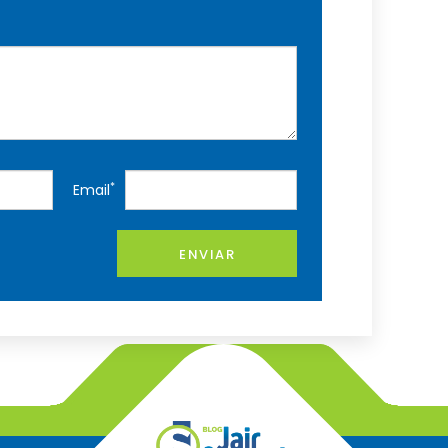
*
Email
ENVIAR