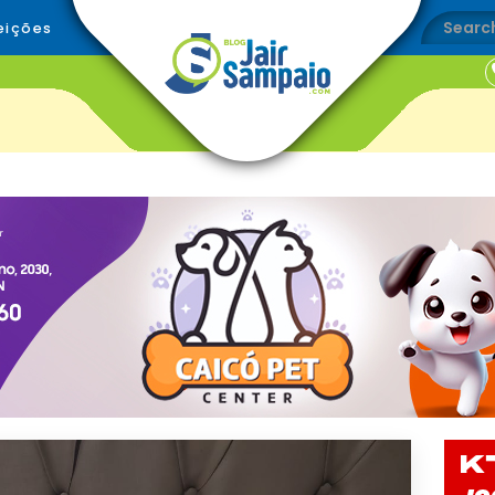
eições