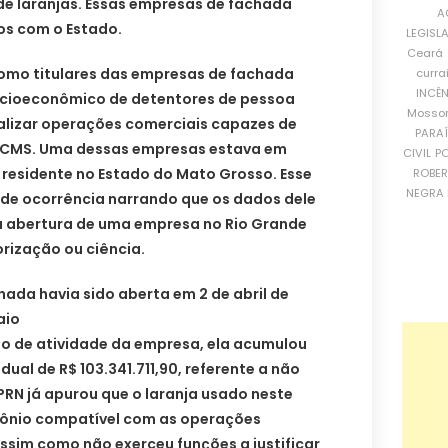
e laranjas. Essas empresas de fachada
A
os com o Estado.
LEGISL
Ceará
omo titulares das empresas de fachada
curra
INCÊ
ocioeconômico de detentores de pessoa
Mosso
ealizar operações comerciais capazes de
PARA
 ICMS. Uma dessas empresas estava em
CIVIL
PO
r residente no Estado do Mato Grosso. Esse
ROBE
NEGRA 
 de ocorrência narrando que os dados dele
ra abertura de uma empresa no Rio Grande
rização ou ciência.
ada havia sido aberta em 2 de abril de
aio
do de atividade da empresa, ela acumulou
ual de R$ 103.341.711,90, referente a não
RN já apurou que o laranja usado neste
ônio compatível com as operações
ssim como não exerceu funções a justificar