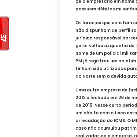
pelo empresário em nome d
possuem débitos milionári
Os laranjas que constam c
não dispunham de perfil s
jurídica responsável por r
gerar vultuosa quantia de
nome de um policial milita
PM já registrou um boletim
tinham sido utilizados pa
do Norte sem a devida auto
Uma outra empresa de fach
2012 e fechada em 26 de m
de 2015. Nesse curto perío
um débito com o fisco estad
arrecadação do ICMS. O MP
caso não acumulou patrim
realizadas pela empresa, a