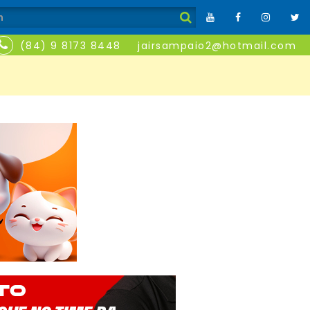
(84) 9 8173 8448
jairsampaio2@hotmail.com