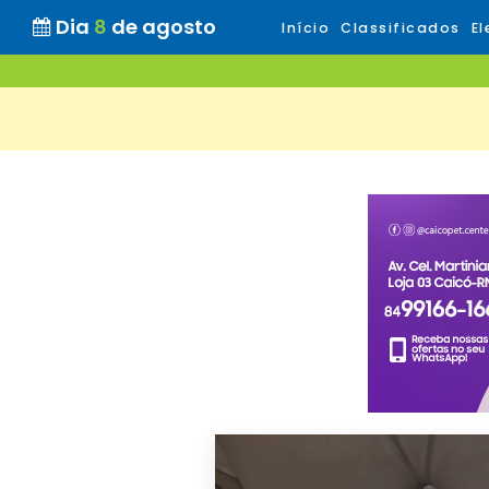
Dia
8
de agosto
Início
Classificados
El