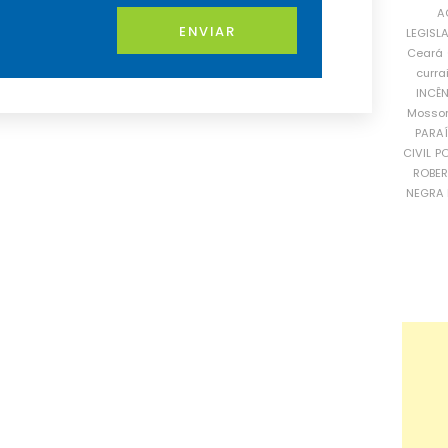
A
ENVIAR
LEGISL
Ceará
curra
INCÊ
Mosso
PARA
CIVIL
PO
ROBE
NEGRA 