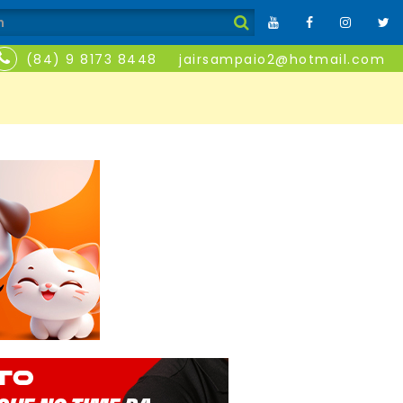
(84) 9 8173 8448
jairsampaio2@hotmail.com