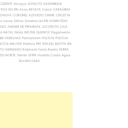
CIDENTE
Alcaçuz
ASSALTO
ASSEMBLEIA
ATIVA DO RN
Assu
BATATA
Caicó
CARAÚBAS
CHUVA
CORONEL AZEVEDO
CRIME
CRUZETA
is novos
Dilma
Governo do RN
HOMICÍDIO
NDIO
JARDIM DE PIRANHAS
JUCURUTU
LULA
ró
NATAL
Nilda
NÉLTER QUEIROZ
Pagamento
ÍBA
PARELHAS
Parnamirim
POLÍCIA
POLÍCIA
LÍCIA MILITAR
Política
PRF
RAFAEL MOTTA
RN
RTO GERMANO
Robinson Faria
Roubo
SERRA
DO NORTE
Temer
UFRN
Vivaldo Costa
Água
ÁLVARO DIAS