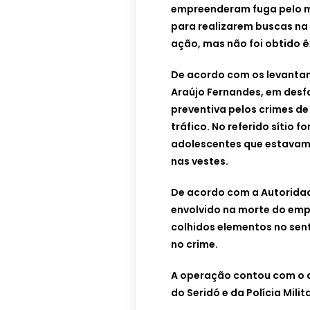
empreenderam fuga pelo m
para realizarem buscas na 
ação, mas não foi obtido ê
De acordo com os levantam
Araújo Fernandes, em desfa
preventiva pelos crimes de
tráfico. No referido sítio
adolescentes que estava
nas vestes.
De acordo com a Autoridad
envolvido na morte do emp
colhidos elementos no sen
no crime.
A operação contou com o ap
do Seridó e da Polícia Milit