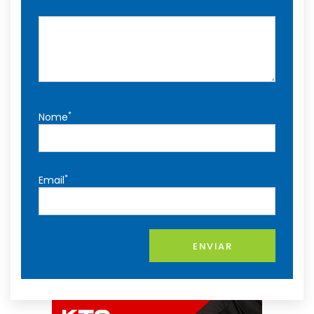
*
Nome
*
Email
ENVIAR