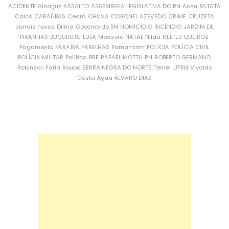
ACIDENTE
Alcaçuz
ASSALTO
ASSEMBLEIA LEGISLATIVA DO RN
Assu
BATATA
Caicó
CARAÚBAS
Ceará
CHUVA
CORONEL AZEVEDO
CRIME
CRUZETA
currais novos
Dilma
Governo do RN
HOMICÍDIO
INCÊNDIO
JARDIM DE
PIRANHAS
JUCURUTU
LULA
Mossoró
NATAL
Nilda
NÉLTER QUEIROZ
Pagamento
PARAÍBA
PARELHAS
Parnamirim
POLÍCIA
POLÍCIA CIVIL
POLÍCIA MILITAR
Política
PRF
RAFAEL MOTTA
RN
ROBERTO GERMANO
Robinson Faria
Roubo
SERRA NEGRA DO NORTE
Temer
UFRN
Vivaldo
Costa
Água
ÁLVARO DIAS