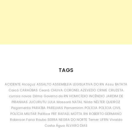
TAGS
ACIDENTE
Alcaçuz
ASSALTO
ASSEMBLEIA LEGISLATIVA DO RN
Assu
BATATA
Caicó
CARAÚBAS
Ceará
CHUVA
CORONEL AZEVEDO
CRIME
CRUZETA
currais novos
Dilma
Governo do RN
HOMICÍDIO
INCÊNDIO
JARDIM DE
PIRANHAS
JUCURUTU
LULA
Mossoró
NATAL
Nilda
NÉLTER QUEIROZ
Pagamento
PARAÍBA
PARELHAS
Parnamirim
POLÍCIA
POLÍCIA CIVIL
POLÍCIA MILITAR
Política
PRF
RAFAEL MOTTA
RN
ROBERTO GERMANO
Robinson Faria
Roubo
SERRA NEGRA DO NORTE
Temer
UFRN
Vivaldo
Costa
Água
ÁLVARO DIAS