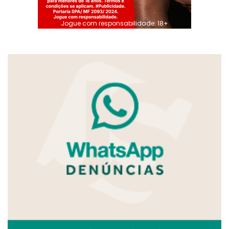
Jogue com responsabilidade. 18+