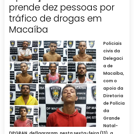
prende dez pessoas por
tráfico de drogas em
Policiais
civis da
Delegaci
a de
Macaíba,
com o
apoio da
Diretoria
de Polícia
da
Grande
Natal-
DPGRAN, deflagraram, nesta sexta-feira (13), a