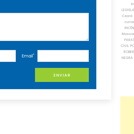
A
LEGISL
Ceará
curra
INCÊ
Mosso
PARA
CIVIL
PO
ROBE
*
Email
NEGRA 
ENVIAR