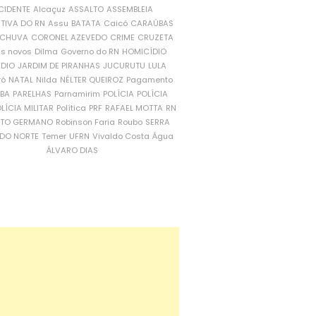
CIDENTE
Alcaçuz
ASSALTO
ASSEMBLEIA
ATIVA DO RN
Assu
BATATA
Caicó
CARAÚBAS
CHUVA
CORONEL AZEVEDO
CRIME
CRUZETA
is novos
Dilma
Governo do RN
HOMICÍDIO
NDIO
JARDIM DE PIRANHAS
JUCURUTU
LULA
ró
NATAL
Nilda
NÉLTER QUEIROZ
Pagamento
ÍBA
PARELHAS
Parnamirim
POLÍCIA
POLÍCIA
LÍCIA MILITAR
Política
PRF
RAFAEL MOTTA
RN
RTO GERMANO
Robinson Faria
Roubo
SERRA
DO NORTE
Temer
UFRN
Vivaldo Costa
Água
ÁLVARO DIAS