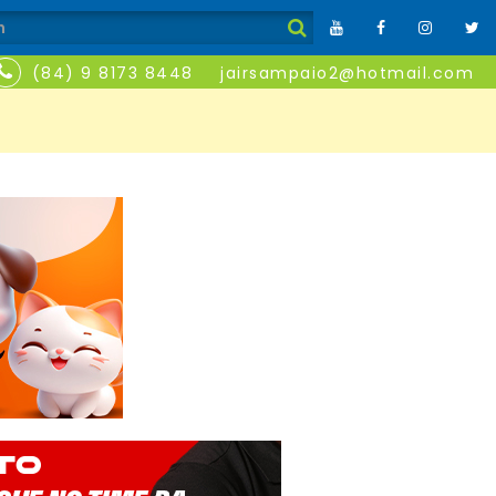
(84) 9 8173 8448
jairsampaio2@hotmail.com